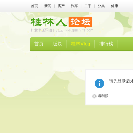
首页
|
新闻
|
房产
|
汽车
|
二手
|
分类
|
健康
首页
版块
桂林Vlog
排行榜
请先登录后
请稍候...