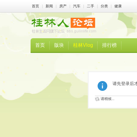
首页
|
新闻
|
房产
|
汽车
|
二手
|
分类
|
健康
首页
版块
桂林Vlog
排行榜
请先登录后
请稍候...