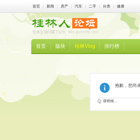
首页
|
新闻
|
房产
|
汽车
|
二手
|
分类
|
健康
首页
版块
桂林Vlog
排行榜
抱歉，您尚
请稍候...