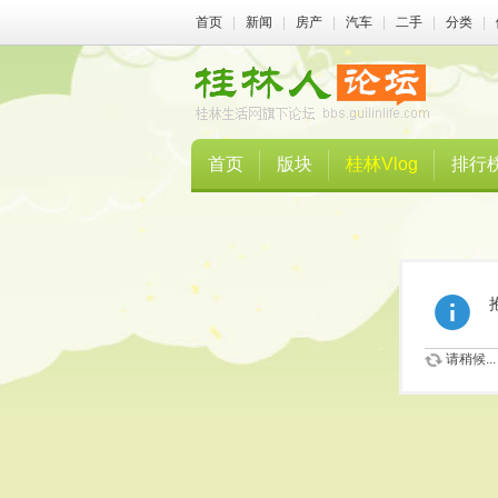
首页
|
新闻
|
房产
|
汽车
|
二手
|
分类
|
首页
版块
桂林Vlog
排行
请稍候...