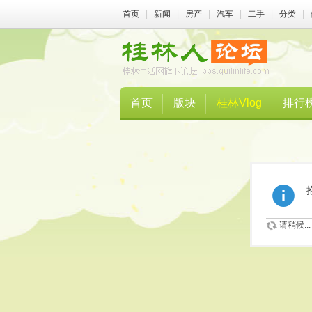
首页
|
新闻
|
房产
|
汽车
|
二手
|
分类
|
首页
版块
桂林Vlog
排行
请稍候...