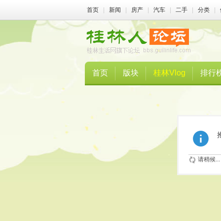
首页
|
新闻
|
房产
|
汽车
|
二手
|
分类
|
首页
版块
桂林Vlog
排行
请稍候...