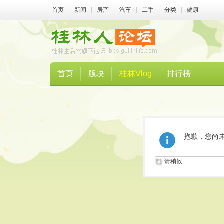
首页
|
新闻
|
房产
|
汽车
|
二手
|
分类
|
健康
首页
版块
桂林Vlog
排行榜
抱歉，您尚
请稍候...