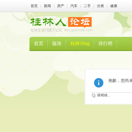
首页
|
新闻
|
房产
|
汽车
|
二手
|
分类
|
健康
首页
版块
桂林Vlog
排行榜
抱歉，您尚
请稍候...