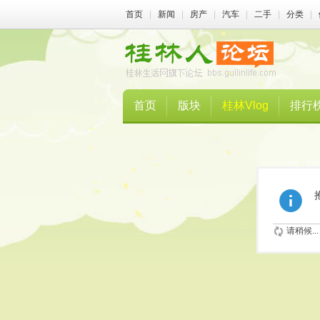
首页
|
新闻
|
房产
|
汽车
|
二手
|
分类
|
首页
版块
桂林Vlog
排行
请稍候...