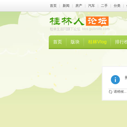
首页
|
新闻
|
房产
|
汽车
|
二手
|
分类
|
首页
版块
桂林Vlog
排行
请稍候...