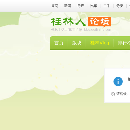
首页
|
新闻
|
房产
|
汽车
|
二手
|
分类
|
首页
版块
桂林Vlog
排行
请稍候...