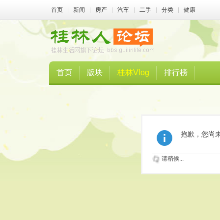
首页
|
新闻
|
房产
|
汽车
|
二手
|
分类
|
健康
首页
版块
桂林Vlog
排行榜
抱歉，您尚
请稍候...