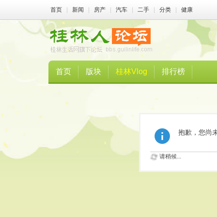
首页
|
新闻
|
房产
|
汽车
|
二手
|
分类
|
健康
首页
版块
桂林Vlog
排行榜
抱歉，您尚
请稍候...