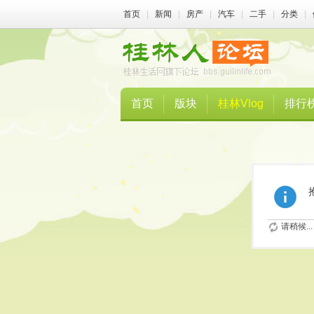
首页
|
新闻
|
房产
|
汽车
|
二手
|
分类
|
首页
版块
桂林Vlog
排行
请稍候...