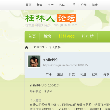
首页
|
新闻
|
房产
|
汽车
|
二手
|
分类
|
健康
首页
版块
桂林Vlog
排行榜
›
shilei99
›
个人资料
桂
shilei99
林
https://bbs.guilinlife.com/?100415
人
广播
主题
日志
相册
记录
分享
论
坛
shilei99
(UID: 100415)
邮箱状态
未验证
个人签名
有些人的爱情是三级片，而我的却只想是文艺片，结果可想而
统计信息
好友数 0
|
记录数 0
|
日志数 0
|
相册数 1
|
回帖