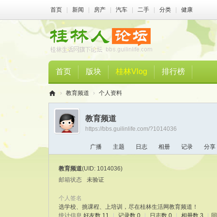
首页
|
新闻
|
房产
|
汽车
|
二手
|
分类
|
健康
首页
版块
桂林Vlog
排行榜
›
教育频道
›
个人资料
桂
教育频道
林
https://bbs.guilinlife.com/?1014036
人
广播
主题
日志
相册
记录
分享
论
坛
教育频道
(UID: 1014036)
邮箱状态
未验证
个人签名
选学校、挑课程、上培训，尽在桂林生活网教育频道！
统计信息
好友数 11
|
记录数 0
|
日志数 0
|
相册数 3
|
回