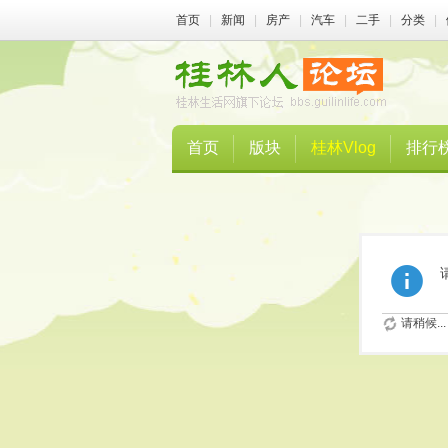
首页
|
新闻
|
房产
|
汽车
|
二手
|
分类
|
首页
版块
桂林Vlog
排行
请稍候...