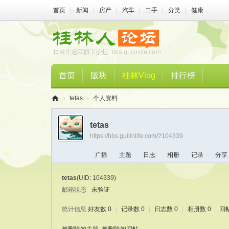
首页
|
新闻
|
房产
|
汽车
|
二手
|
分类
|
健康
首页
版块
桂林Vlog
排行榜
›
tetas
›
个人资料
桂
tetas
林
https://bbs.guilinlife.com/?104339
人
广播
主题
日志
相册
记录
分享
论
坛
tetas
(UID: 104339)
邮箱状态
未验证
统计信息
好友数 0
|
记录数 0
|
日志数 0
|
相册数 0
|
回帖