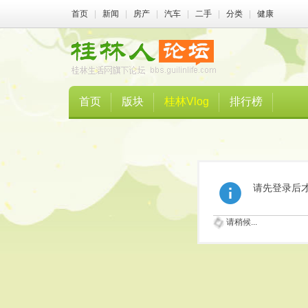
首页
|
新闻
|
房产
|
汽车
|
二手
|
分类
|
健康
首页
版块
桂林Vlog
排行榜
请先登录后
请稍候...