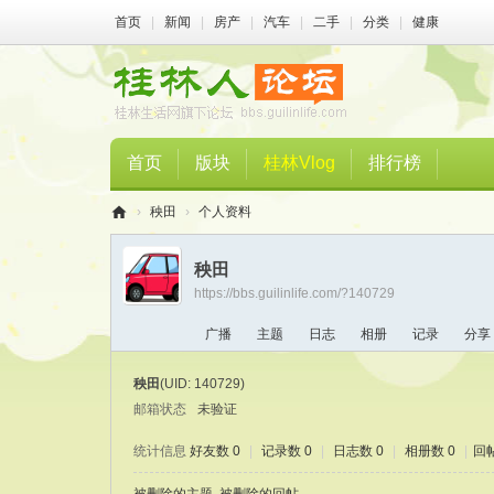
首页
|
新闻
|
房产
|
汽车
|
二手
|
分类
|
健康
首页
版块
桂林Vlog
排行榜
›
秧田
›
个人资料
桂
秧田
林
https://bbs.guilinlife.com/?140729
人
广播
主题
日志
相册
记录
分享
论
坛
秧田
(UID: 140729)
邮箱状态
未验证
统计信息
好友数 0
|
记录数 0
|
日志数 0
|
相册数 0
|
回帖