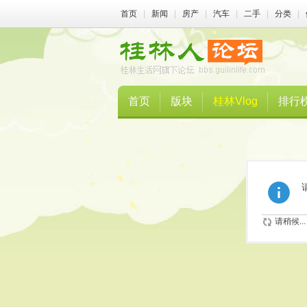
首页
|
新闻
|
房产
|
汽车
|
二手
|
分类
|
首页
版块
桂林Vlog
排行
请稍候...