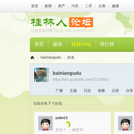
首页
|
新闻
|
房产
|
汽车
|
二手
|
分类
|
健康
首页
版块
桂林Vlog
排行榜
›
bainiangudu
›
好友
桂
bainiangudu
林
https://bbs.guilinlife.com/?2193641
人
广播
主题
日志
相册
记录
分享
论
坛
当前共有
7
个好友
yabo12
互动
|
收听TA
等级1
积分数: 15