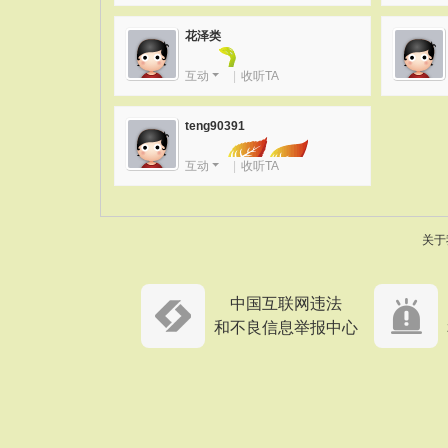
花泽类
互动
|
收听TA
等级1
积分数: 10
teng90391
互动
|
收听TA
等级26
积分数:
3568
关于
中国互联网违法
和不良信息举报中心