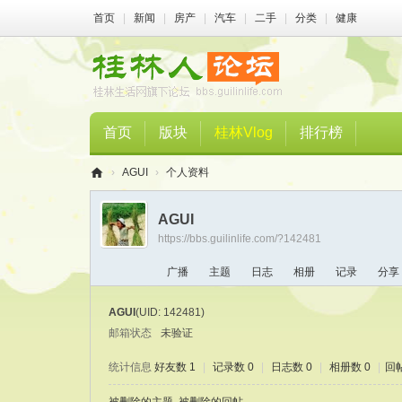
首页
|
新闻
|
房产
|
汽车
|
二手
|
分类
|
健康
首页
版块
桂林Vlog
排行榜
›
AGUI
›
个人资料
桂
AGUI
林
https://bbs.guilinlife.com/?142481
人
广播
主题
日志
相册
记录
分享
论
坛
AGUI
(UID: 142481)
邮箱状态
未验证
统计信息
好友数 1
|
记录数 0
|
日志数 0
|
相册数 0
|
回帖