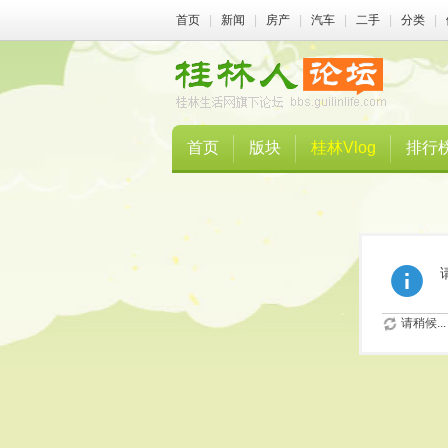
首页
|
新闻
|
房产
|
汽车
|
二手
|
分类
|
首页
版块
桂林Vlog
排行
请稍候...