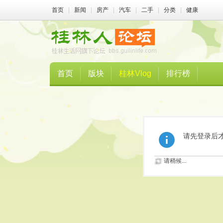
首页
|
新闻
|
房产
|
汽车
|
二手
|
分类
|
健康
首页
版块
桂林Vlog
排行榜
请先登录后
请稍候...