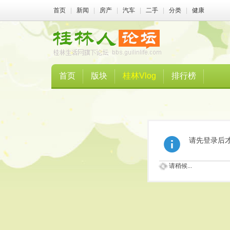
首页
|
新闻
|
房产
|
汽车
|
二手
|
分类
|
健康
首页
版块
桂林Vlog
排行榜
请先登录后
请稍候...