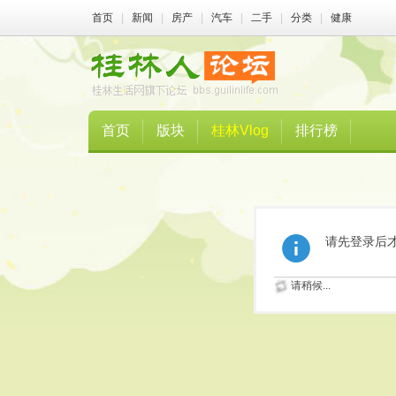
首页
|
新闻
|
房产
|
汽车
|
二手
|
分类
|
健康
首页
版块
桂林Vlog
排行榜
请先登录后
请稍候...