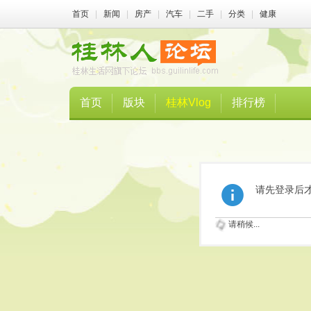
首页
|
新闻
|
房产
|
汽车
|
二手
|
分类
|
健康
首页
版块
桂林Vlog
排行榜
请先登录后
请稍候...