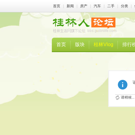
首页
|
新闻
|
房产
|
汽车
|
二手
|
分类
|
首页
版块
桂林Vlog
排行
请稍候...