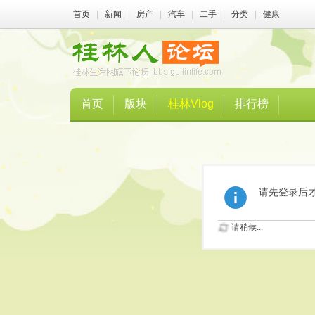
首页
|
新闻
|
房产
|
汽车
|
二手
|
分类
|
健康
首页
版块
桂林Vlog
排行榜
请先登录后
请稍候...