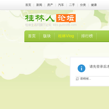
首页
|
新闻
|
房产
|
汽车
|
二手
|
分类
|
健康
首页
版块
桂林Vlog
排行榜
请先登录后
请稍候...