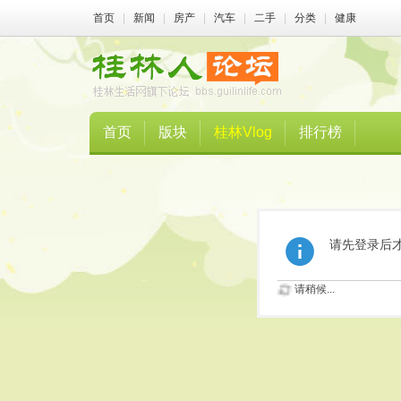
首页
|
新闻
|
房产
|
汽车
|
二手
|
分类
|
健康
首页
版块
桂林Vlog
排行榜
请先登录后
请稍候...