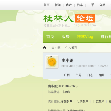
首页
|
新闻
|
房产
|
汽车
|
二手
|
分类
|
首页
版块
桂林Vlog
排行
›
由小歪
›
个人资料
桂
由小歪
林
https://bbs.guilinlife.com/?1849263
人
广播
主题
日志
相册
论
坛
由小歪
(UID: 1849263)
邮箱状态
未验证
统计信息
好友数 8
|
记录数 0
|
日志数 0
|