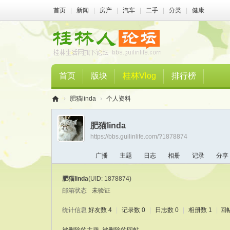
首页
|
新闻
|
房产
|
汽车
|
二手
|
分类
|
健康
首页
版块
桂林Vlog
排行榜
›
肥猫linda
›
个人资料
桂
肥猫linda
林
https://bbs.guilinlife.com/?1878874
人
广播
主题
日志
相册
记录
分享
论
坛
肥猫linda
(UID: 1878874)
邮箱状态
未验证
统计信息
好友数 4
|
记录数 0
|
日志数 0
|
相册数 1
|
回帖