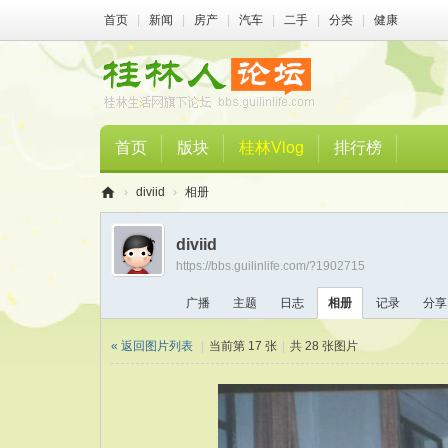
首页
|
新闻
|
房产
|
汽车
|
二手
|
分类
|
健康
首页
版块
桂林Vlog
排行榜
›
diviid
›
相册
桂
diviid
林
https://bbs.guilinlife.com/?1902715
人
广播
主题
日志
相册
记录
分享
论
坛
« 返回图片列表
|
当前第 17 张
|
共 28 张图片