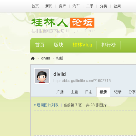
首页
|
新闻
|
房产
|
汽车
|
二手
|
分类
|
健康
首页
版块
桂林Vlog
排行榜
›
diviid
›
相册
桂
diviid
林
https://bbs.guilinlife.com/?1902715
人
广播
主题
日志
相册
记录
分享
论
坛
« 返回图片列表
|
当前第 7 张
|
共 28 张图片