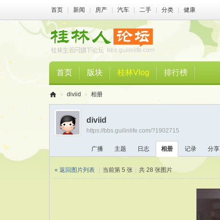
首页
|
新闻
|
房产
|
汽车
|
二手
|
分类
|
健康
首页
版块
桂林Vlog
排行榜
›
diviid
›
相册
桂
diviid
林
https://bbs.guilinlife.com/?1902715
人
广播
主题
日志
相册
记录
分享
论
坛
« 返回图片列表
|
当前第 5 张
|
共 28 张图片