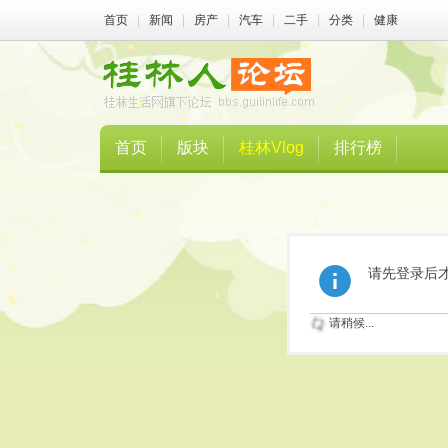
首页
|
新闻
|
房产
|
汽车
|
二手
|
分类
|
健康
首页
版块
桂林Vlog
排行榜
请先登录后
请稍候...