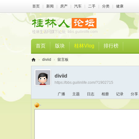
首页
|
新闻
|
房产
|
汽车
|
二手
|
分类
|
健康
首页
版块
桂林Vlog
排行榜
›
diviid
›
留言板
桂
diviid
林
https://bbs.guilinlife.com/?1902715
人
广播
主题
日志
相册
记录
分享
论
坛