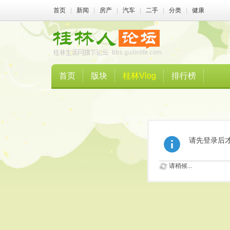
首页
|
新闻
|
房产
|
汽车
|
二手
|
分类
|
健康
首页
版块
桂林Vlog
排行榜
请先登录后
请稍候...