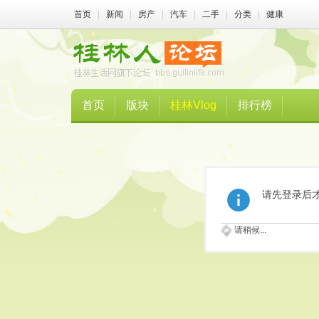
首页
|
新闻
|
房产
|
汽车
|
二手
|
分类
|
健康
首页
版块
桂林Vlog
排行榜
请先登录后
请稍候...