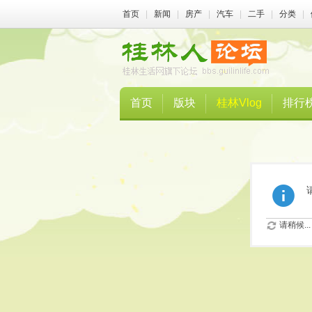
首页
|
新闻
|
房产
|
汽车
|
二手
|
分类
|
首页
版块
桂林Vlog
排行
请稍候...