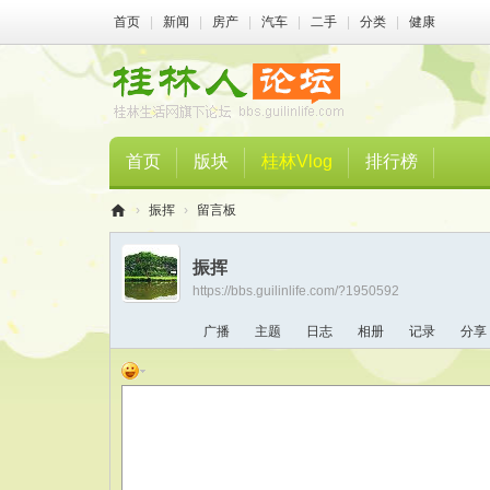
首页
|
新闻
|
房产
|
汽车
|
二手
|
分类
|
健康
首页
版块
桂林Vlog
排行榜
›
振挥
›
留言板
桂
振挥
林
https://bbs.guilinlife.com/?1950592
人
广播
主题
日志
相册
记录
分享
论
坛