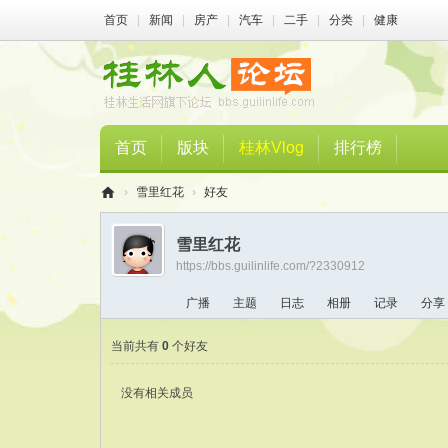
首页
|
新闻
|
房产
|
汽车
|
二手
|
分类
|
健康
首页
版块
桂林Vlog
排行榜
›
雪里红花
›
好友
桂
雪里红花
林
https://bbs.guilinlife.com/?2330912
人
广播
主题
日志
相册
记录
分享
论
坛
当前共有
0
个好友
没有相关成员