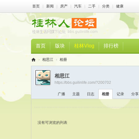
首页
|
新闻
|
房产
|
汽车
|
二手
|
分类
|
健康
首页
版块
桂林Vlog
排行榜
›
相思江
›
相册
桂
相思江
林
https://bbs.guilinlife.com/?200702
人
广播
主题
日志
相册
记录
分享
论
坛
没有可浏览的列表