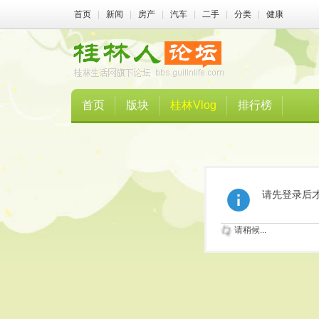
首页
|
新闻
|
房产
|
汽车
|
二手
|
分类
|
健康
首页
版块
桂林Vlog
排行榜
请先登录后
请稍候...