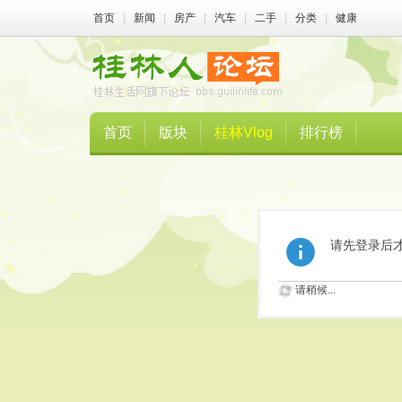
首页
|
新闻
|
房产
|
汽车
|
二手
|
分类
|
健康
首页
版块
桂林Vlog
排行榜
请先登录后
请稍候...