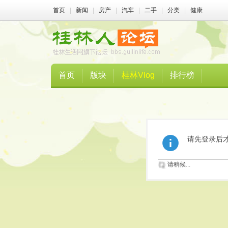
首页
|
新闻
|
房产
|
汽车
|
二手
|
分类
|
健康
首页
版块
桂林Vlog
排行榜
请先登录后
请稍候...