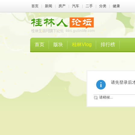
首页
|
新闻
|
房产
|
汽车
|
二手
|
分类
|
健康
首页
版块
桂林Vlog
排行榜
请先登录后
请稍候...