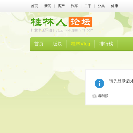
首页
|
新闻
|
房产
|
汽车
|
二手
|
分类
|
健康
首页
版块
桂林Vlog
排行榜
请先登录后
请稍候...